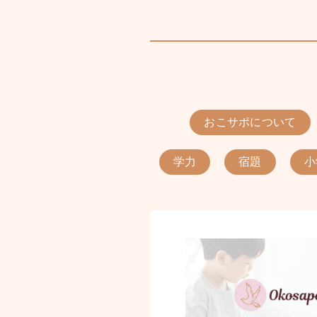
おこサポについて
学力
宿題
小