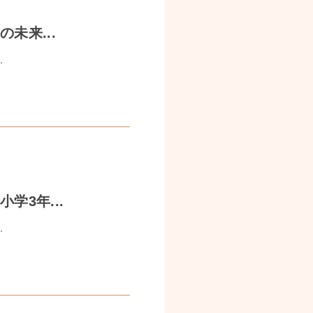
未来...
.
学3年...
.