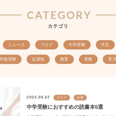
CATEGORY
カテゴリ
ニュース
ブログ
中学受験
作文
学校受験
志望校
教育
算数
育
2023.04.07
ブログ
読書
中学受験におすすめの読書本5選