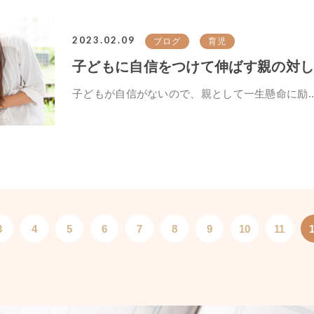
2023.02.09
ブログ
育児
子どもに自信をつけて伸ばす親の対
子どもが自信がないので、親として一生懸命に励..
3
4
5
6
7
8
9
10
11