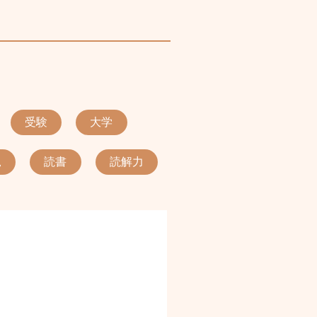
受験
大学
児
読書
読解力