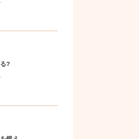
.
る?
.
鍛え...