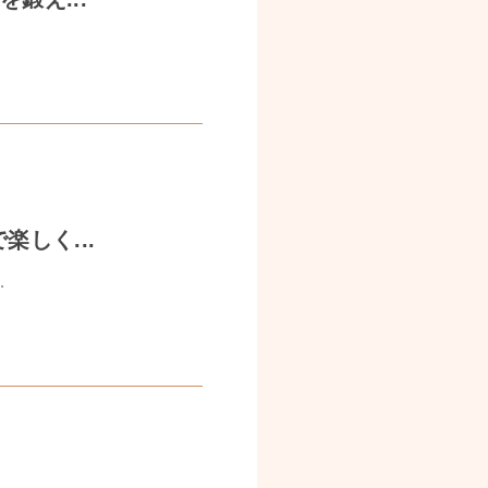
しく...
.