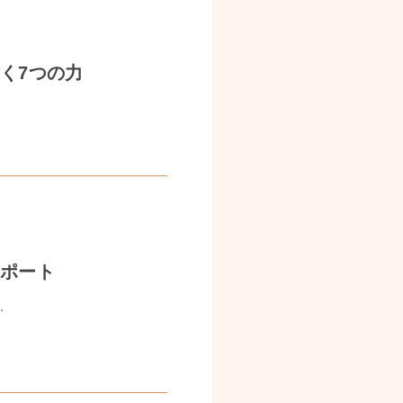
く7つの力
サポート
.