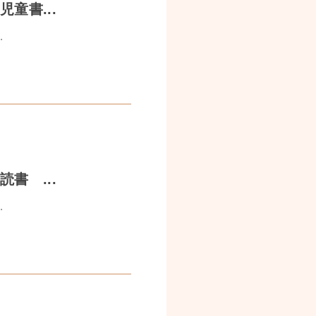
童書...
.
書 ...
.