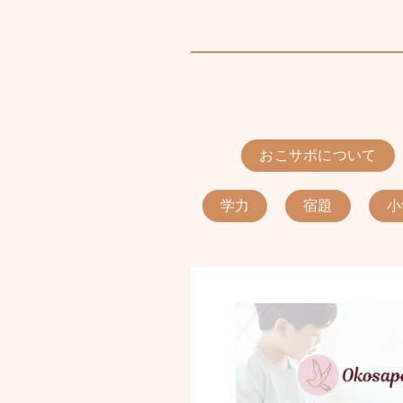
おこサポについて
学力
宿題
小