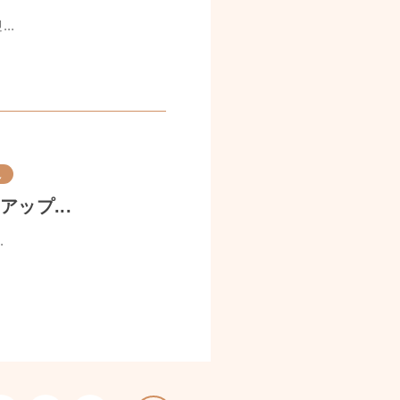
..
児
ップ...
.