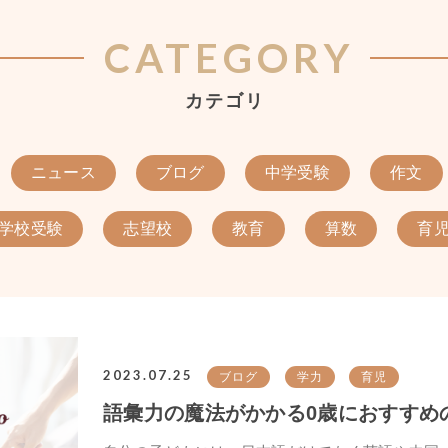
CATEGORY
カテゴリ
ニュース
ブログ
中学受験
作文
学校受験
志望校
教育
算数
育
2023.07.25
ブログ
学力
育児
語彙力の魔法がかかる0歳におすすめ