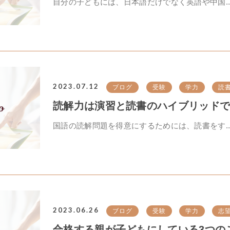
自分の子どもには、日本語だけでなく英語や中国..
2023.07.12
ブログ
受験
学力
読
読解力は演習と読書のハイブリッド
国語の読解問題を得意にするためには、読書をす..
2023.06.26
ブログ
受験
学力
志
合格する親が子どもにしている3つの