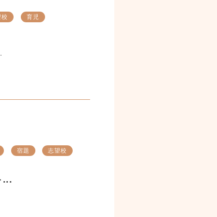
望校
育児
.
宿題
志望校
..