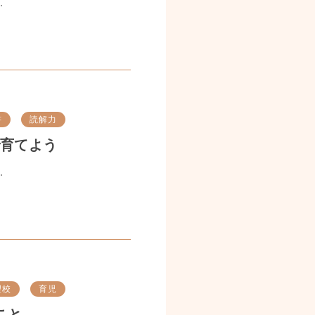
.
書
読解力
で育てよう
.
望校
育児
こと