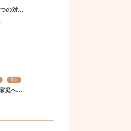
の対...
.
育児
庭へ...