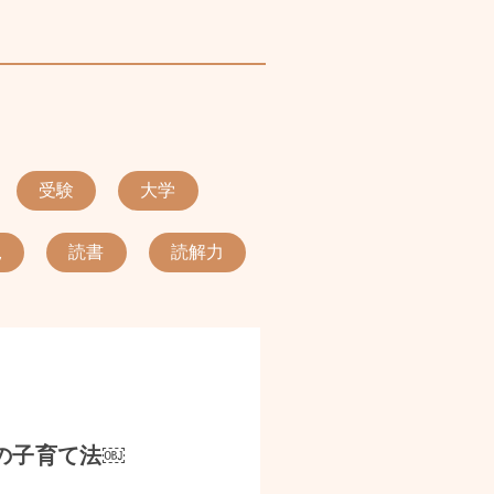
受験
大学
児
読書
読解力
の子育て法￼