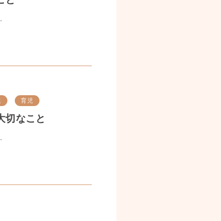
.
題
育児
大切なこと
.