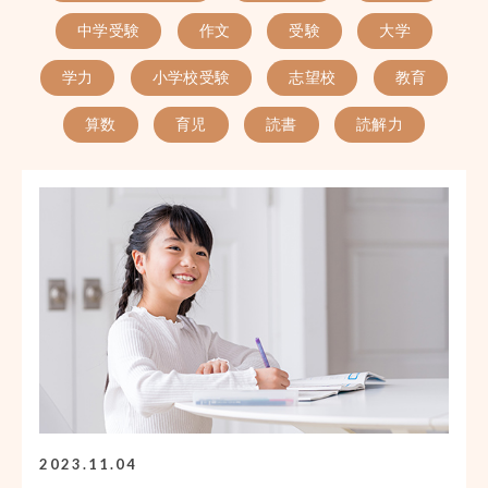
中学受験
作文
受験
大学
学力
小学校受験
志望校
教育
算数
育児
読書
読解力
2023.11.04