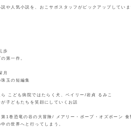
小説や人気小説を、おこサポスタッフがピックアップしていま
乱歩
ズの第一作。
深月
の珠玉の短編集
ら こども病院ではたらく犬、ベイリー/岩貞 るみこ
ーが子どもたちを笑顔にしていくお話
第1巻恐竜の谷の大冒険/ メアリー・ポープ・オズボーン 食
の中の世界へと行ってしまう。