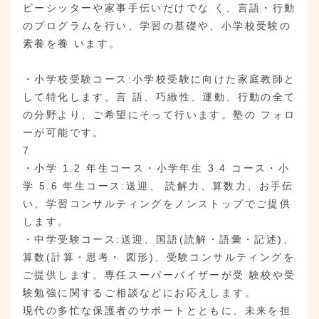
ビーシッターや家事手伝いだけでな く、言語・行動
のプログラムを行い、学習の基礎や、小学校受験の
素養を養 います。
・小学校受験コース:小学校受験に向けた家庭教師と
して特化します。言 語、巧緻性、運動、行動の全て
の分野より、ご希望にそって行います。塾の フォロ
ーが可能です。
7
・小学 1.2 年生コース・小学年生 3.4 コース・小
学 5.6 年生コース:送迎、 読解力、算数力、お手伝
い、学習コンサルティングをノンストップでご提供
します。
・中学受験コース:送迎、国語(読解・語彙・記述)、
算数(計算・思考・ 図形)、受験コンサルティングを
ご提供します。専任スーパーバイザーが受 験校や受
験勉強に関するご相談などにお応えします。
現代の多忙な保護者のサポートとともに、未来を担