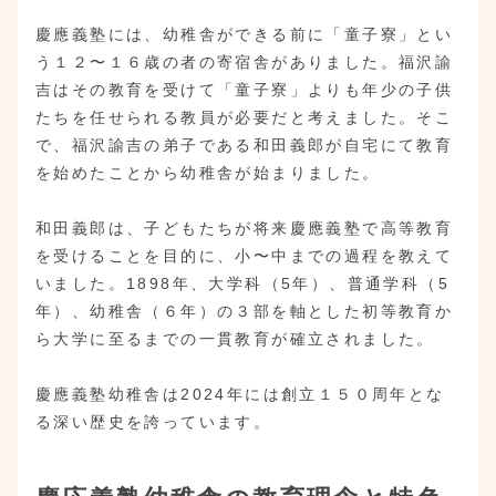
慶應義塾には、幼稚舎ができる前に「童子寮」とい
う１２〜１６歳の者の寄宿舎がありました。福沢諭
吉はその教育を受けて「童子寮」よりも年少の子供
たちを任せられる教員が必要だと考えました。そこ
で、福沢諭吉の弟子である和田義郎が自宅にて教育
を始めたことから幼稚舎が始まりました。
和田義郎は、子どもたちが将来慶應義塾で高等教育
を受けることを目的に、小〜中までの過程を教えて
いました。1898年、大学科（5年）、普通学科（5
年）、幼稚舎（６年）の３部を軸とした初等教育か
ら大学に至るまでの一貫教育が確立されました。
慶應義塾幼稚舎は2024年には創立１５０周年とな
る深い歴史を誇っています。